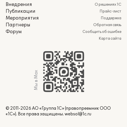
Внедрения
О решениях 1С
Публикации
Прайс-лист
Мероприятия
Поддержка
Партнеры
Обратная связь
Форум
Сообщить об ошибке
Карта сайта
Мы в Max
© 2011-2026 АО «Группа 1С» (правопреемник ООО
«1С»). Все права защищены.
websol@1c.ru