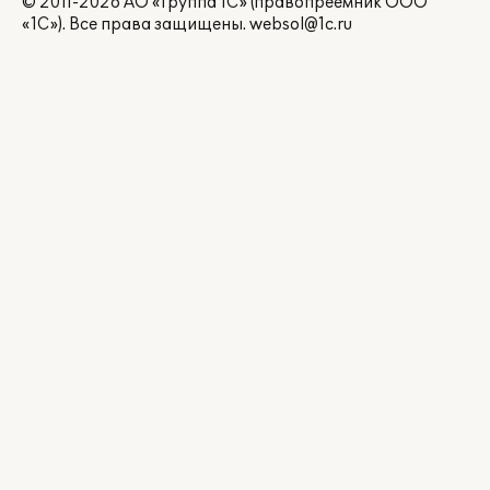
© 2011-2026 АО «Группа 1С» (правопреемник ООО
«1С»). Все права защищены.
websol@1c.ru