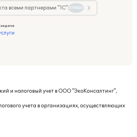
та всеми партнерами "1С"
575825
 задача
слуги
ский и налоговый учет в ООО "ЭкоКонсалтинг",
логового учета в организациях, осуществляющих