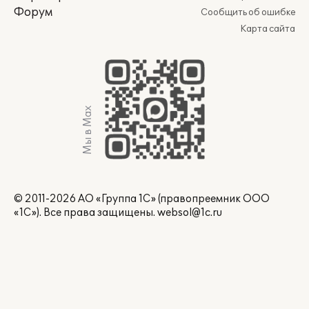
Форум
Сообщить об ошибке
Карта сайта
Мы в Max
© 2011-2026 АО «Группа 1С» (правопреемник ООО
«1С»). Все права защищены.
websol@1c.ru