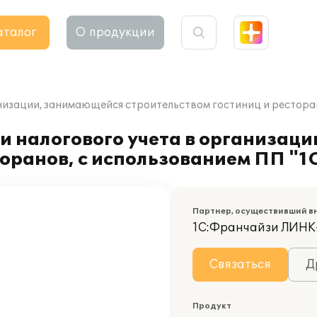
аталог
О продукции
низации, занимающейся строительством гостиниц и ресторан
и налогового учета в организац
торанов, с использованием ПП "1
Партнер, осуществивший в
1С:Франчайзи ЛИН
Связаться
Д
Продукт