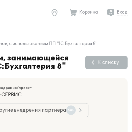
Корзина
Вход
ов, с использованием ПП "1С:Бухгалтерия 8"
ии, занимающейся
К списку
С:Бухгалтерия 8"
недрение/проект
К-СЕРВИС
ругие внедрения партнера
660