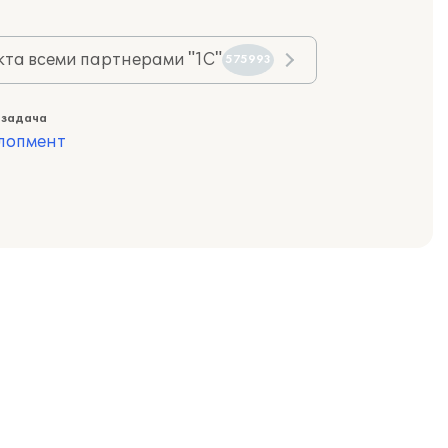
та всеми партнерами "1С"
575993
 задача
лопмент