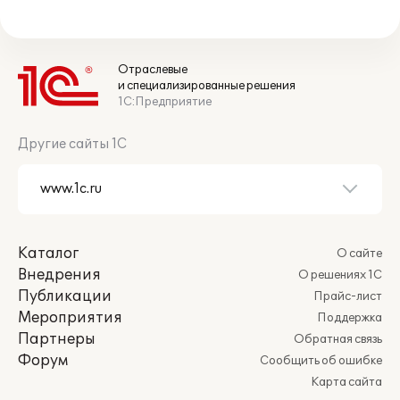
Отраслевые
и специализированные решения
1С:Предприятие
Другие сайты 1С
Каталог
О сайте
Внедрения
О решениях 1С
Публикации
Прайс-лист
Мероприятия
Поддержка
Партнеры
Обратная связь
Форум
Сообщить об ошибке
Карта сайта