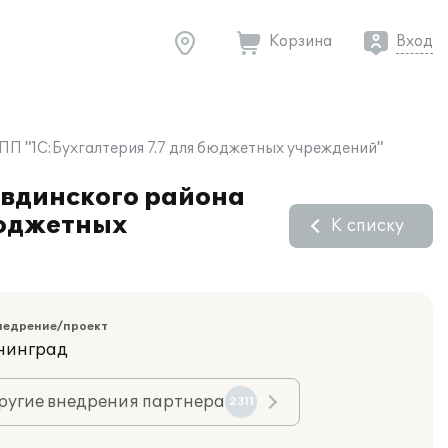
Корзина
Вход
П "1С:Бухгалтерия 7.7 для бюджетных учреждений"
вдинского района
бюджетных
К списку
недрение/проект
ининград
ругие внедрения партнера
2311