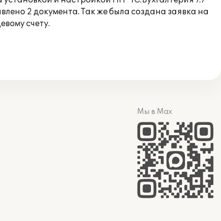
установкой и настройкой ПП "1С:Бухгалтерия 7.7
ено 2 документа. Так же была создана заявка на
вому счету.
Мы в Max