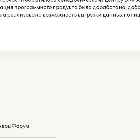
бласти обратилась к внедренческому центру DRV за 
ция программного продукта была доработана, добавл
а реализована возможность выгрузки данных по лице
неры
Форум