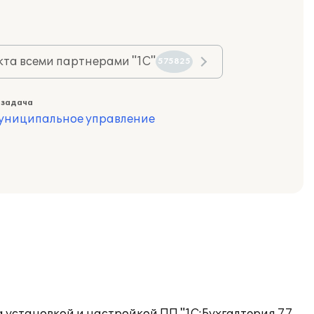
та всеми партнерами "1С"
575825
 задача
муниципальное управление