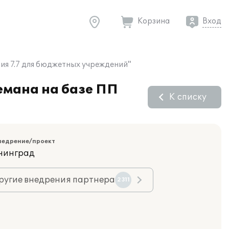
Корзина
Вход
ия 7.7 для бюджетных учреждений"
емана на базе ПП
К списку
недрение/проект
ининград
ругие внедрения партнера
2311