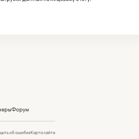
неры
Форум
ить об ошибке
Карта сайта