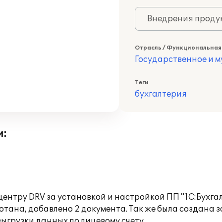
Внедрения продук
Отрасль / Функциональная
Государственное и 
Теги
бухгалтерия
и:
 центру DRV за установкой и настройкой ПП "1С:Бухг
тана, добавлено 2 документа. Так же была создана 
грузки данных по лицевому счету.