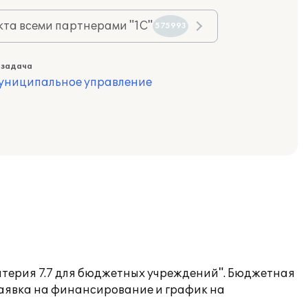
та всеми партнерами "1С"
575993
 задача
муниципальное управление
алтерия 7.7 для бюджетных учреждений". Бюджетная
заявка на финансирование и график на