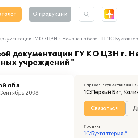
аталог
О продукции
окументации ГУ КО ЦЗН г. Немана на базе ПП "1С:Бухгалтер
ой документации ГУ КО ЦЗН г. Н
етных учреждений"
й обл.
Партнер, осуществивший в
1С:Первый Бит, Кал
 Сентябрь 2008
Связаться
Д
Продукт
1С:Бухгалтерия 8