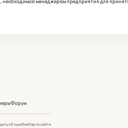
 необходимой менеджерам предприятия для приняти
неры
Форум
ить об ошибке
Карта сайта