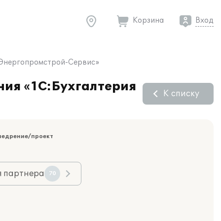
Корзина
Вход
 «Энергопромстрой-Сервис»
ния «1С:Бухгалтерия
К списку
недрение/проект
я партнера
70