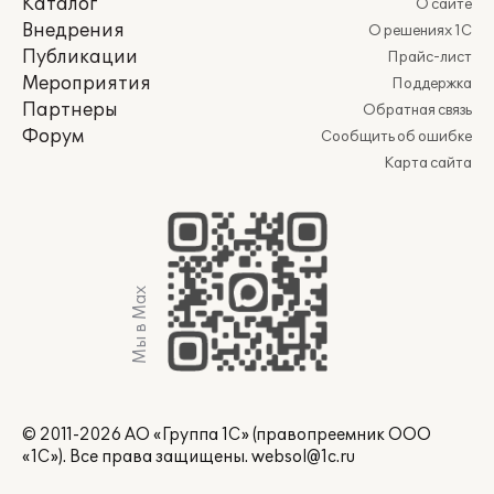
Каталог
О сайте
Внедрения
О решениях 1С
Публикации
Прайс-лист
Мероприятия
Поддержка
Партнеры
Обратная связь
Форум
Сообщить об ошибке
Карта сайта
Мы в Max
© 2011-2026 АО «Группа 1С» (правопреемник ООО
«1С»). Все права защищены.
websol@1c.ru