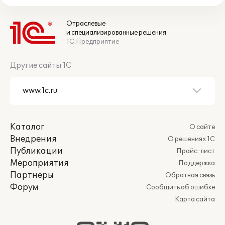
Отраслевые
и специализированные решения
1С:Предприятие
Другие сайты 1С
Каталог
О сайте
Внедрения
О решениях 1С
Публикации
Прайс-лист
Мероприятия
Поддержка
Партнеры
Обратная связь
Форум
Сообщить об ошибке
Карта сайта