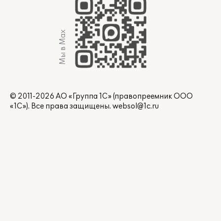
Мы в Max
© 2011-2026 АО «Группа 1С» (правопреемник ООО
«1С»). Все права защищены.
websol@1c.ru