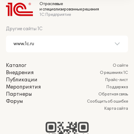
Отраслевые
и специализированные решения
1С:Предприятие
Другие сайты 1С
Каталог
О сайте
Внедрения
О решениях 1С
Публикации
Прайс-лист
Мероприятия
Поддержка
Партнеры
Обратная связь
Форум
Сообщить об ошибке
Карта сайта