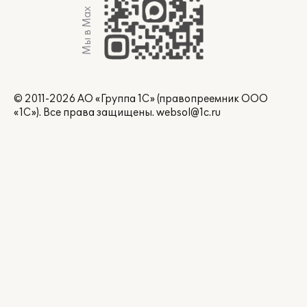
Мы в Max
© 2011-2026 АО «Группа 1С» (правопреемник ООО
«1С»). Все права защищены.
websol@1c.ru