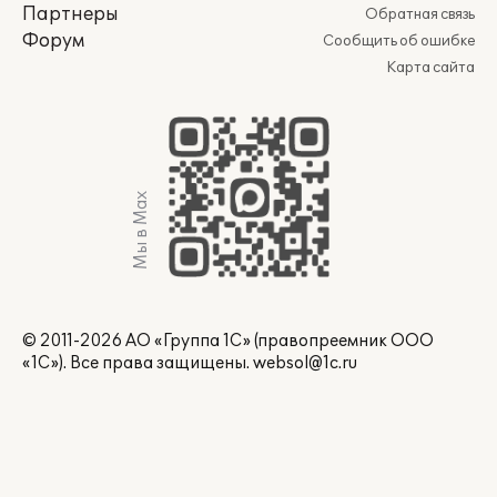
Партнеры
Обратная связь
Форум
Сообщить об ошибке
Карта сайта
Мы в Max
© 2011-2026 АО «Группа 1С» (правопреемник ООО
«1С»). Все права защищены.
websol@1c.ru