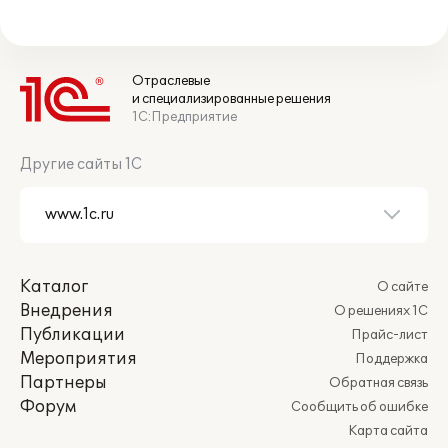
Отраслевые
и специализированные решения
1С:Предприятие
Другие сайты 1С
Каталог
О сайте
Внедрения
О решениях 1С
Публикации
Прайс-лист
Мероприятия
Поддержка
Партнеры
Обратная связь
Форум
Сообщить об ошибке
Карта сайта