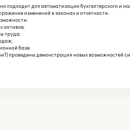
но подходит для автоматизации бухгалтерского и нал
тражение изменений в законах и отчетности.
озможности:
х активов;
ты труда;
родаж;
ионной базе.
БиТ) проведены демонстрация новых возможностей сис