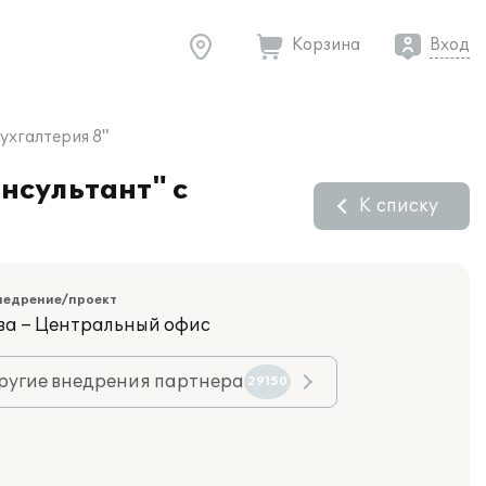
Корзина
Вход
ухгалтерия 8"
нсультант" с
К списку
недрение/проект
ва – Центральный офис
ругие внедрения партнера
29150