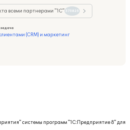
та всеми партнерами "1С"
575825
 задача
лиентами (CRM) и маркетинг
риятия" системы программ "1С:Предприятие 8" для