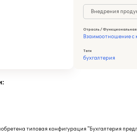
Внедрения продук
Отрасль / Функциональная
Взаимоотношение с к
Теги
бухгалтерия
и:
бретена типовая конфигурация "Бухгалтерия предп