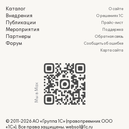
Каталог
О сайте
Внедрения
О решениях 1С
Публикации
Прайс-лист
Мероприятия
Поддержка
Партнеры
Обратная связь
Форум
Сообщить об ошибке
Карта сайта
Мы в Max
© 2011-2026 АО «Группа 1С» (правопреемник ООО
«1С»). Все права защищены.
websol@1c.ru