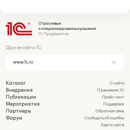
Отраслевые
и специализированные решения
1С:Предприятие
Другие сайты 1С
Каталог
О сайте
Внедрения
О решениях 1С
Публикации
Прайс-лист
Мероприятия
Поддержка
Партнеры
Обратная связь
Форум
Сообщить об ошибке
Карта сайта