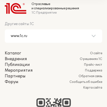
Отраслевые
и специализированные решения
1С:Предприятие
Другие сайты 1С
Каталог
О сайте
Внедрения
О решениях 1С
Публикации
Прайс-лист
Мероприятия
Поддержка
Партнеры
Обратная связь
Форум
Сообщить об ошибке
Карта сайта