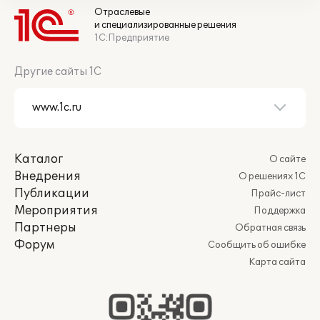
Отраслевые
и специализированные решения
1С:Предприятие
Другие сайты 1С
Каталог
О сайте
Внедрения
О решениях 1С
Публикации
Прайс-лист
Мероприятия
Поддержка
Партнеры
Обратная связь
Форум
Сообщить об ошибке
Карта сайта