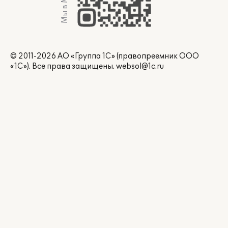
Мы в Max
© 2011-2026 АО «Группа 1С» (правопреемник ООО
«1С»). Все права защищены.
websol@1c.ru