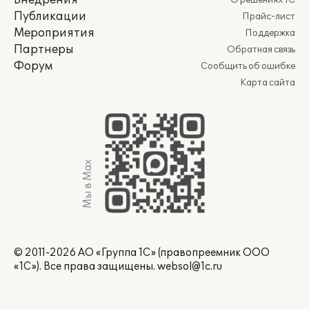
Внедрения
О решениях 1С
Публикации
Прайс-лист
Мероприятия
Поддержка
Партнеры
Обратная связь
Форум
Сообщить об ошибке
Карта сайта
Мы в Max
© 2011-2026 АО «Группа 1С» (правопреемник ООО
«1С»). Все права защищены.
websol@1c.ru