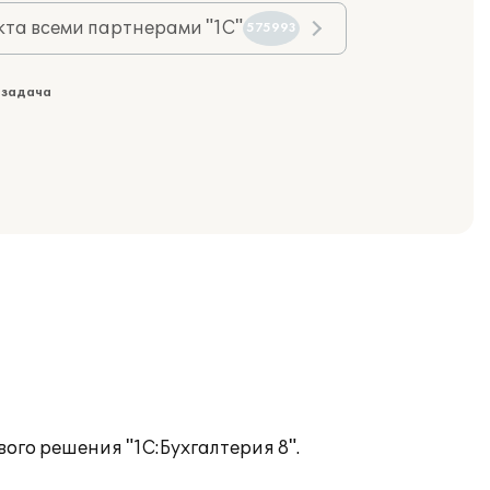
та всеми партнерами "1С"
575993
 задача
го решения "1С:Бухгалтерия 8".