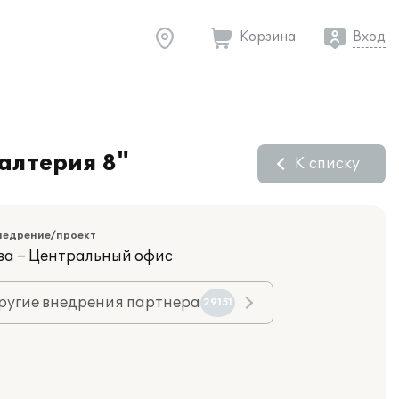
Корзина
Вход
алтерия 8"
К списку
недрение/проект
ва – Центральный офис
ругие внедрения партнера
29151