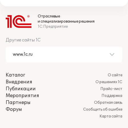
Отраслевые
и специализированные решения
1С:Предприятие
Другие сайты 1С
Каталог
О сайте
Внедрения
О решениях 1С
Публикации
Прайс-лист
Мероприятия
Поддержка
Партнеры
Обратная связь
Форум
Сообщить об ошибке
Карта сайта