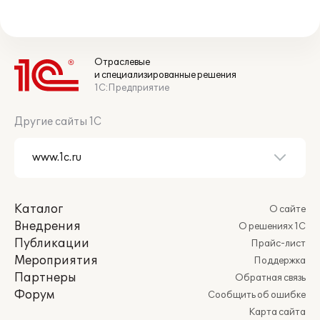
Отраслевые
и специализированные решения
1С:Предприятие
Другие сайты 1С
Каталог
О сайте
Внедрения
О решениях 1С
Публикации
Прайс-лист
Мероприятия
Поддержка
Партнеры
Обратная связь
Форум
Сообщить об ошибке
Карта сайта