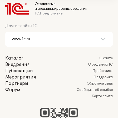
Отраслевые
и специализированные решения
1С:Предприятие
Другие сайты 1С
Каталог
О сайте
Внедрения
О решениях 1С
Публикации
Прайс-лист
Мероприятия
Поддержка
Партнеры
Обратная связь
Форум
Сообщить об ошибке
Карта сайта