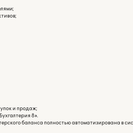
елями;
ктивов;
упок и продаж;
Бухгалтерия 8».
лтерского баланса полностью автоматизирована в си