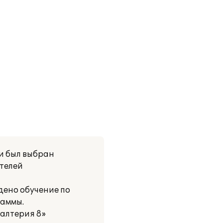
и был выбран
ателей
дено обучение по
раммы.
алтерия 8»