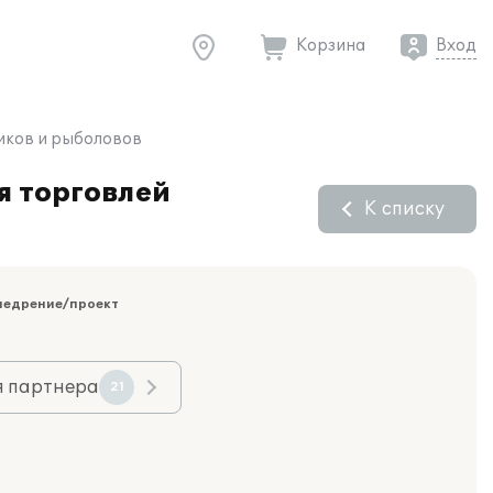
Корзина
Вход
иков и рыболовов
я торговлей
К списку
недрение/проект
я партнера
21