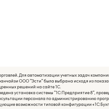
рговлей. Для автоматизации учетных задач компани
ранчайзи ООО "Эсти" была выбрана исходя из показ
ренных решений на сайте 1С.
дена установка системы "1С:Предприятие 8", прове
онсультации персонала по администрированию прог
едующие возможности типовой конфигурации «1С:Бухг