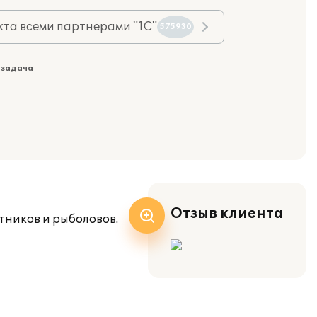
та всеми партнерами "1С"
575930
 задача
Отзыв клиента
тников и рыболовов.