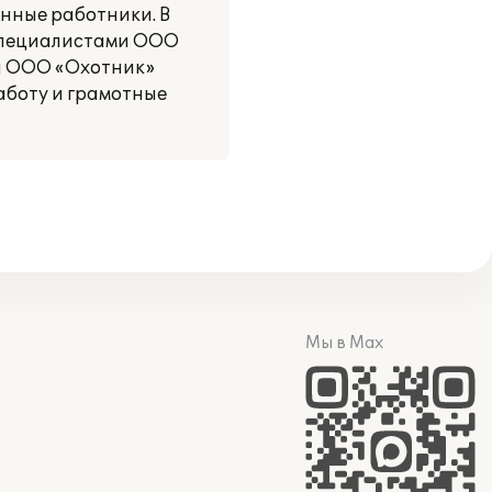
нные работники. В
специалистами ООО
и ООО «Охотник»
аботу и грамотные
Мы в Max