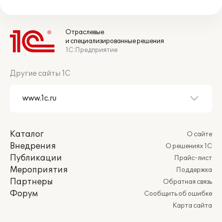
Отраслевые
и специализированные решения
1С:Предприятие
Другие сайты 1С
Каталог
О сайте
Внедрения
О решениях 1С
Публикации
Прайс-лист
Мероприятия
Поддержка
Партнеры
Обратная связь
Форум
Сообщить об ошибке
Карта сайта