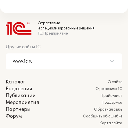
Отраслевые
и специализированные решения
1С:Предприятие
Другие сайты 1С
Каталог
О сайте
Внедрения
О решениях 1С
Публикации
Прайс-лист
Мероприятия
Поддержка
Партнеры
Обратная связь
Форум
Сообщить об ошибке
Карта сайта