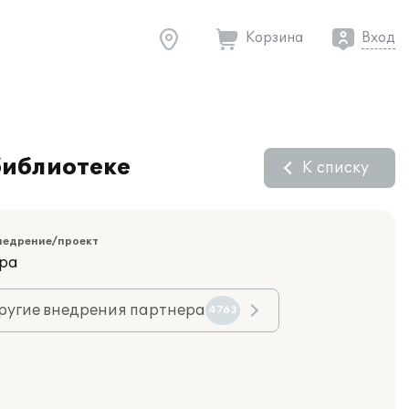
Корзина
Вход
библиотеке
К списку
недрение/проект
ара
ругие внедрения партнера
4763