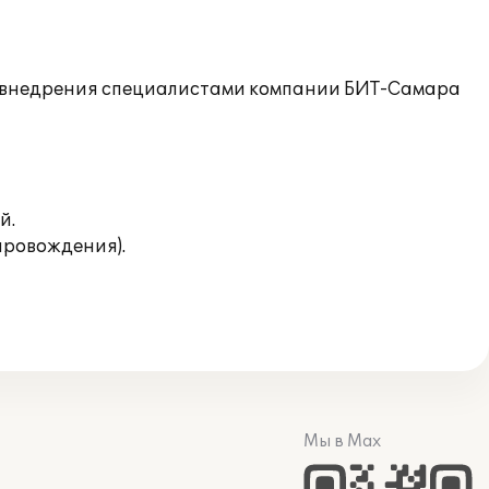
де внедрения специалистами компании БИТ-Самара
й.
провождения).
Мы в Max