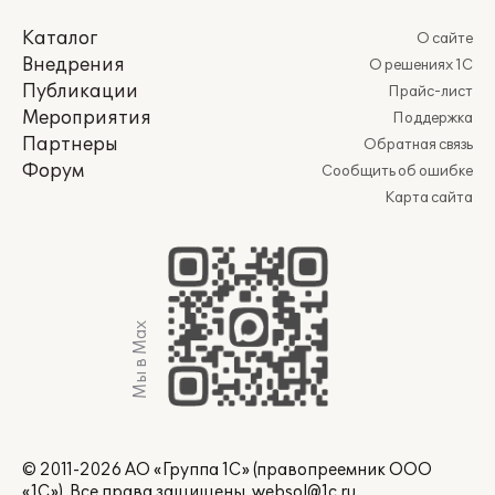
Каталог
О сайте
Внедрения
О решениях 1С
Публикации
Прайс-лист
Мероприятия
Поддержка
Партнеры
Обратная связь
Форум
Сообщить об ошибке
Карта сайта
Мы в Max
© 2011-2026 АО «Группа 1С» (правопреемник ООО
«1С»). Все права защищены.
websol@1c.ru