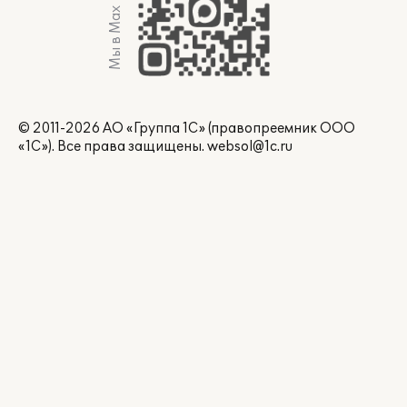
Мы в Max
© 2011-2026 АО «Группа 1С» (правопреемник ООО
«1С»). Все права защищены.
websol@1c.ru