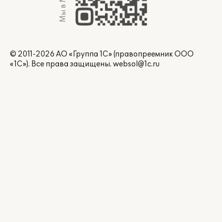
Мы в Max
© 2011-2026 АО «Группа 1С» (правопреемник ООО
«1С»). Все права защищены.
websol@1c.ru