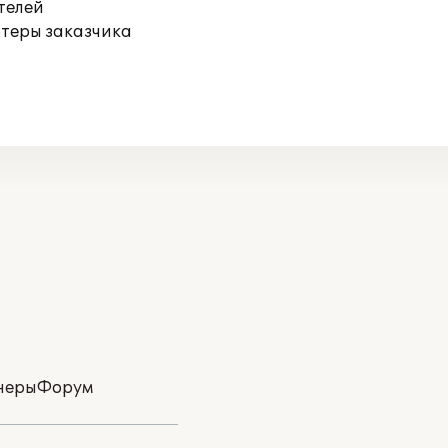
телей
ютеры заказчика
неры
Форум