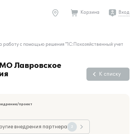
Корзина
Вход
 работу с помощью решения "1С:Похозяйственный учет
 МО Лавровское
ия
К списку
недрение/проект
ругие внедрения партнера
2