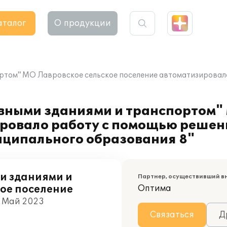
аталог
О продукции
том" МО Лавровское сельское поселение автоматизировало
вными зданиями и транспортом"
ировало работу с помощью решен
иципального образования 8"
и зданиями и
Партнер, осуществивший в
ое поселение
Оптима
, Май 2023
Связаться
Д