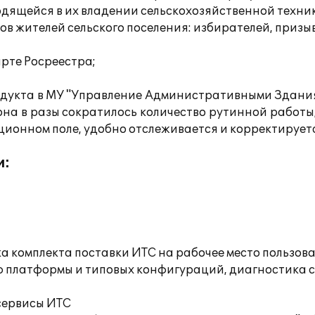
одящейся в их владении сельскохозяйственной техник
 жителей сельского поселения: избирателей, призы
рте Росреестра;
родукта в МУ "Управление Административными Здан
она в разы сократилось количество рутинной работы
ионном поле, удобно отслеживается и корректирует
и:
а комплекта поставки ИТС на рабочее место пользов
ю платформы и типовых конфигураций, диагностика 
сервисы ИТС