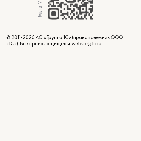
Мы в Max
© 2011-2026 АО «Группа 1С» (правопреемник ООО
«1С»). Все права защищены.
websol@1c.ru