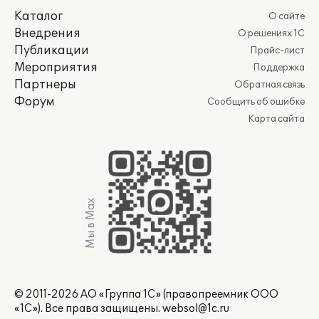
Каталог
О сайте
Внедрения
О решениях 1С
Публикации
Прайс-лист
Мероприятия
Поддержка
Партнеры
Обратная связь
Форум
Сообщить об ошибке
Карта сайта
Мы в Max
© 2011-2026 АО «Группа 1С» (правопреемник ООО
«1С»). Все права защищены.
websol@1c.ru