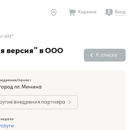
Корзина
Вход
ег-НН"
я версия" в ООО
К списку
недрение/проект
город пл. Минина
ругие внедрения партнера
 задача
слуги