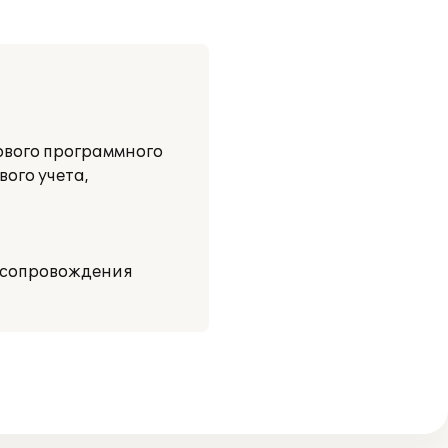
ового программного
ого учета,
м сопровождения