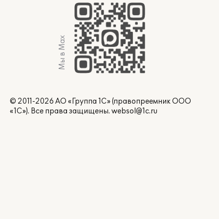
Мы в Max
© 2011-2026 АО «Группа 1С» (правопреемник ООО
«1С»). Все права защищены.
websol@1c.ru