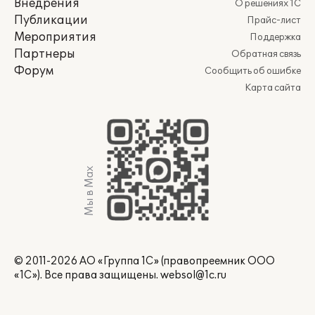
Внедрения
О решениях 1С
Публикации
Прайс-лист
Мероприятия
Поддержка
Партнеры
Обратная связь
Форум
Сообщить об ошибке
Карта сайта
Мы в Max
© 2011-2026 АО «Группа 1С» (правопреемник ООО
«1С»). Все права защищены.
websol@1c.ru