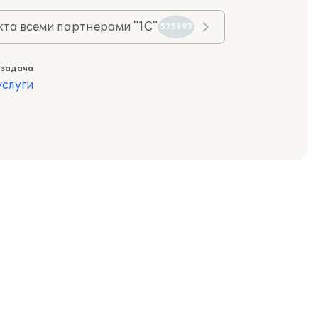
та всеми партнерами "1С"
575993
 задача
слуги