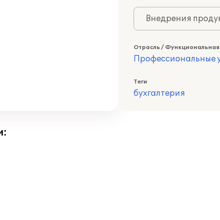
Внедрения продук
Отрасль / Функциональная
Профессиональные у
Теги
бухгалтерия
и: