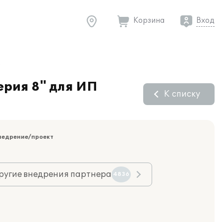
Корзина
Вход
.
ерия 8" для ИП
К списку
недрение/проект
ругие внедрения партнера
4836