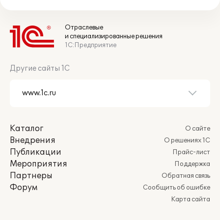
Отраслевые
и специализированные решения
1С:Предприятие
Другие сайты 1С
Каталог
О сайте
Внедрения
О решениях 1С
Публикации
Прайс-лист
Мероприятия
Поддержка
Партнеры
Обратная связь
Форум
Сообщить об ошибке
Карта сайта