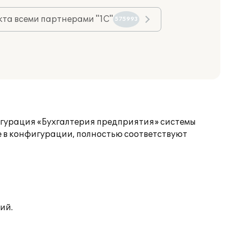
та всеми партнерами "1С"
575993
игурация «Бухгалтерия предприятия» системы
ые в конфигурации, полностью соответствуют
ий.