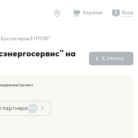
Корзина
Вход
С:Бухгалтерия 8 ПРОФ"
сэнергосервис" на
К списку
недрение/проект
я партнера
335