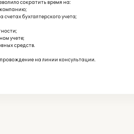
волило сократить время на:
 компанию;
 счетах бухгалтерского учета;
тности;
ом учете;
вных средств.
опровождение на линии консультации.