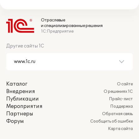
Отраслевые
и специализированные решения
1С:Предприятие
Другие сайты 1С
Каталог
О сайте
Внедрения
О решениях 1С
Публикации
Прайс-лист
Мероприятия
Поддержка
Партнеры
Обратная связь
Форум
Сообщить об ошибке
Карта сайта