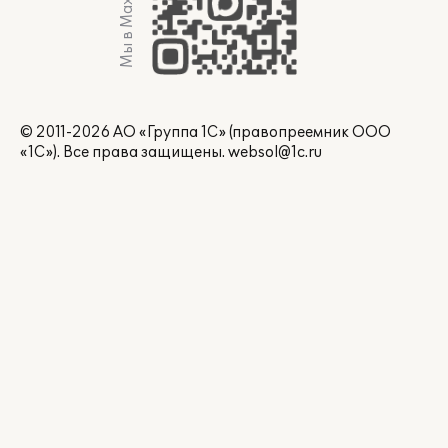
Мы в Max
© 2011-2026 АО «Группа 1С» (правопреемник ООО
«1С»). Все права защищены.
websol@1c.ru