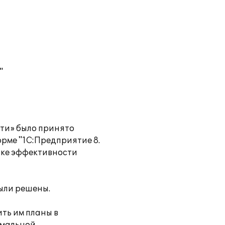
"
ти» было принято
орме "1С:Предприятие 8.
нке эффективности
были решены.
ть им планы в