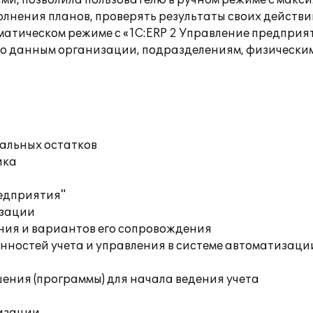
ми, позволила пользователю в ручном режиме с макс
олнения планов, проверять результаты своих действ
матическом режиме с «1С:ERP 2 Управление предприя
по данным организации, подразделениям, физически
чальных остатков
ика
редприятия"
изации
ния и вариантов его сопровождения
ностей учета и управления в системе автоматизации
ения (программы) для начала ведения учета