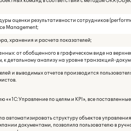
ектных команд в соответствии с методом OKR (Objecti
ры оценки результативности сотрудников (performan
nce Management;
ра, хранения и расчета показателей;
нных: от обобщенного в графическом виде на верхнем
м, к детальному анализу на уровне транзакций-доку
елей и выводимых отчетов производится пользовате
мистов.
ию ««1С:Управление по целям и
KPI
», все поставленны
ила автоматизировать структуру объектов управления
мпании документами, позволила пользователю в ручн