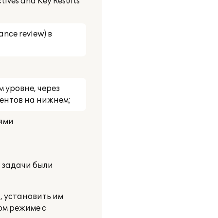
ves and Key Results
ce review) в
 уровне, через
ментов на нижнем;
лями
е задачи были
, установить им
ом режиме с