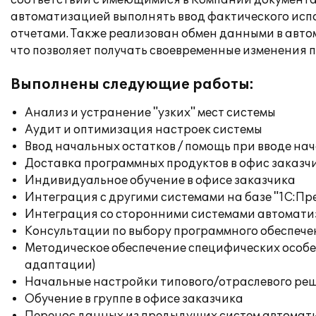
соответствии с имеющимися в Компании документа
автоматизацией выполнять ввод фактического исп
отчетами. Также реализован обмен данными в авто
что позволяет получать своевременные изменения 
Выполнены следующие работы:
Анализ и устранение "узких" мест системы
Аудит и оптимизация настроек системы
Ввод начальных остатков / помощь при вводе на
Доставка программных продуктов в офис заказч
Индивидуальное обучение в офисе заказчика
Интеграция с другими системами на базе "1С:П
Интеграция со сторонними системами автомат
Консультации по выбору программного обеспече
Методическое обеспечение специфических особен
адаптации)
Начальные настройки типового/отраслевого реш
Обучение в группе в офисе заказчика