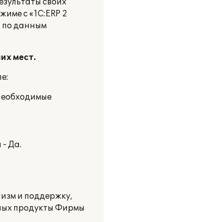
езультаты своих
име с «1С:ERP 2
я по данным
их мест.
е:
 необходимые
- Да.
изм и поддержку,
ных продукты Фирмы