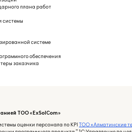
изации
дарного плана работ
и системы
изированной системе
рограммного обеспечения
ютеры заказчика
панией ТОО «ExSolCom»
стемы оценки персонала по KPI
ТОО «Алматинские те