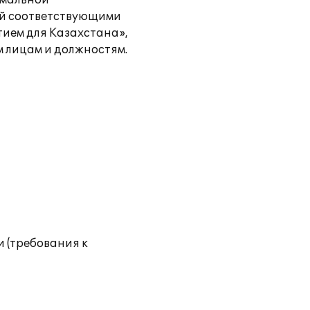
имальной
ий соответствующими
тием для Казахстана»,
м лицам и должностям.
 (требования к