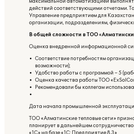
максимальной автоматизацией выполнять
действий соответствующими отчетами. Та
Управление предприятием для Казахстана
организации, подразделениям, физическ
В общей сложности в ТОО «Алматински
Оценка внедренной информационной сис
Соответствие потребностям организац
возможности);
Удобство работы с программой – 5 (раб
Оценка качества работы ТОО «ExSolCom
Рекомендовали бы коллегам использова
Дата начала промышленной эксплуатации
ТОО «Алматинские тепловые сети» призн
планирует в дальнейшем сотрудничеств
«1С» на базе «1С: Предприятие 8.3»