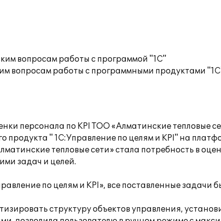
ким вопросам работы с программой "1С"
им вопросам работы с программными продуктами "1С
нки персонала по KPI ТОО «Алматинские тепловые се
продукта " 1С:Управление по целям и KPI" на платф
лматинские тепловые сети» стала потребность в оце
ми задач и целей.
правление по целям и KPI», все поставленные задачи 
тизировать структуру объектов управления, установи