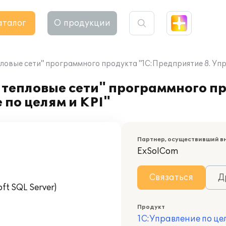
аталог
О продукции
овые сети" программного продукта "1С:Предприятие 8. Упра
 тепловые сети" программного п
 по целям и KPI"
Партнер, осуществивший в
ExSolCom
Связаться
Д
t SQL Server)
Продукт
1С:Управление по цел