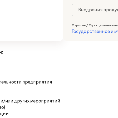
Внедрения продук
Отрасль / Функциональная
Государственное и 
и:
ятельности предприятия
 и/или других мероприятий
во)
ации