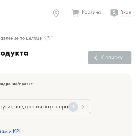
Корзина
Вход
вление по целям и KPI"
родукта
К списку
недрение/проект
ругие внедрения партнера
1
ям и KPI