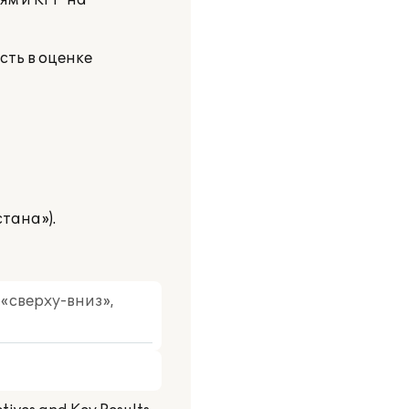
ям и KPI" на
ть в оценке
тана»).
«сверху-вниз»,