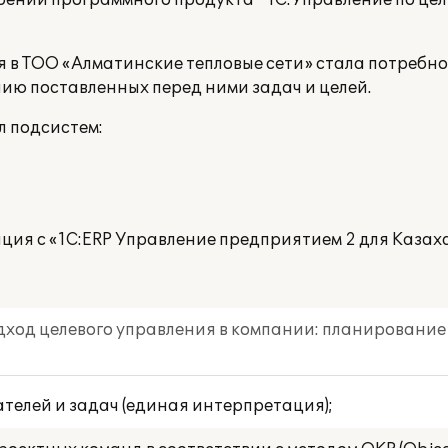
рении программного продукта "
1С:Управление по цел
в ТОО «Алматинские тепловые сети» стала потребнос
ию поставленных перед ними задач и целей.
 подсистем:
ия с «1С:ERP Управление предприятием 2 для Казахс
ход целевого управления в компании: планирование 
ателей и задач (единая интерпретация);