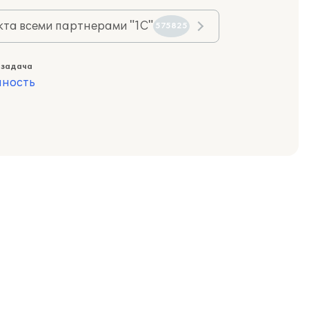
та всеми партнерами "1С"
575825
 задача
ность