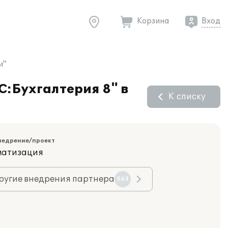
Корзина
Вход
и"
С:Бухгалтерия 8" в
К списку
недрение/проект
матизация
ругие внедрения партнера
563