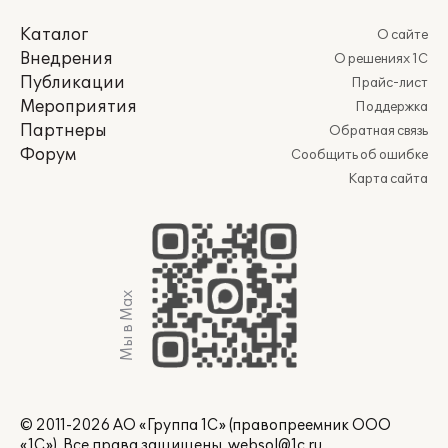
Каталог
О сайте
Внедрения
О решениях 1С
Публикации
Прайс-лист
Мероприятия
Поддержка
Партнеры
Обратная связь
Форум
Сообщить об ошибке
Карта сайта
Мы в Max
© 2011-2026 АО «Группа 1С» (правопреемник ООО
«1С»). Все права защищены.
websol@1c.ru