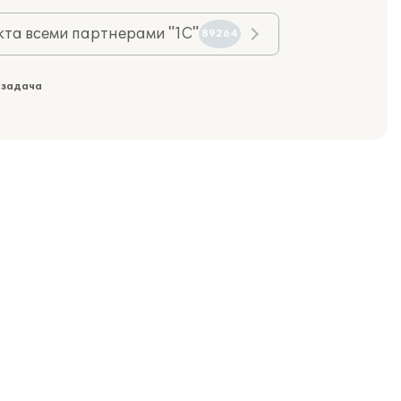
та всеми партнерами "1С"
89264
 задача