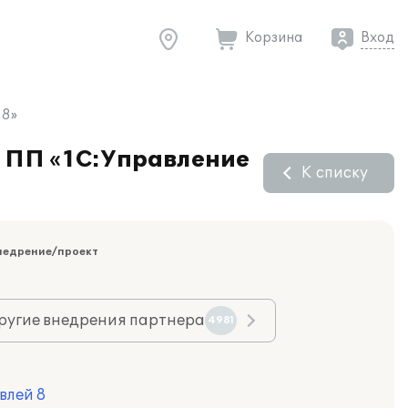
Корзина
Вход
 8»
е ПП «1С:Управление
К списку
недрение/проект
ругие внедрения партнера
4981
влей 8