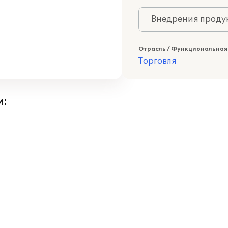
Внедрения продук
Отрасль / Функциональная
Торговля
и: