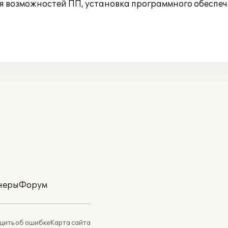
 возможностей ПП, установка программного обеспече
неры
Форум
ить об ошибке
Карта сайта