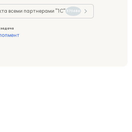
та всеми партнерами "1С"
575686
 задача
лопмент