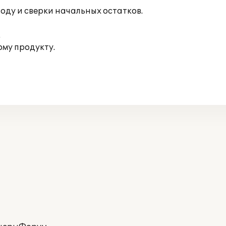
оду и сверки начальных остатков.
.
му продукту.