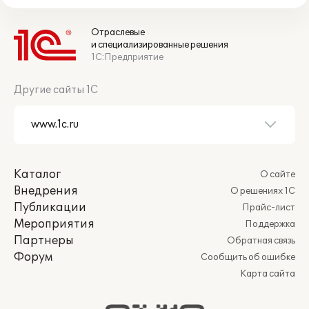
Отраслевые
и специализированные решения
1С:Предприятие
Другие сайты 1С
Каталог
О сайте
Внедрения
О решениях 1С
Публикации
Прайс-лист
Мероприятия
Поддержка
Партнеры
Обратная связь
Форум
Сообщить об ошибке
Карта сайта